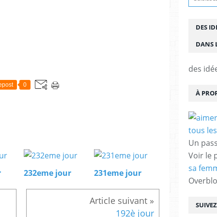
DES ID
DANS L
des idé
epost
0
À PRO
Un pass
Voir le 
sa femm
r
232eme jour
231eme jour
Overbl
SUIVE
192è jour