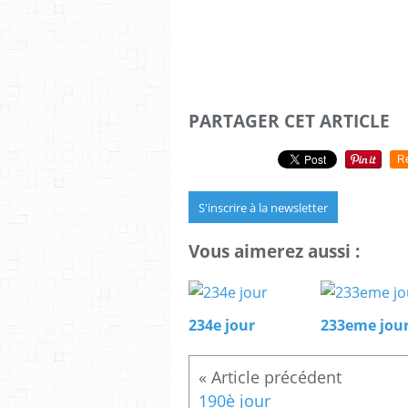
PARTAGER CET ARTICLE
R
S'inscrire à la newsletter
Vous aimerez aussi :
234e jour
233eme jou
190è jour