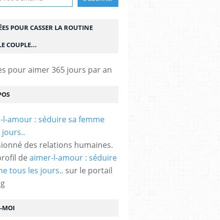
ÉES POUR CASSER LA ROUTINE
E COUPLE...
es pour aimer 365 jours par an
POS
ionné des relations humaines.
profil de
aimer-l-amour : séduire
e tous les jours..
sur le portail
og
Z-MOI