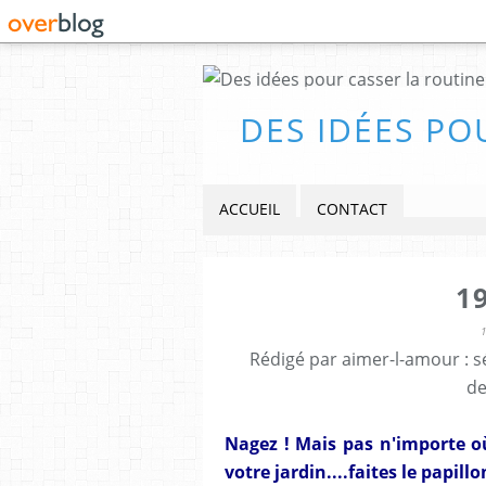
DES IDÉES PO
ACCUEIL
CONTACT
1
Rédigé par aimer-l-amour : sé
de
Nagez ! Mais pas n'importe où
votre jardin....faites le papillon