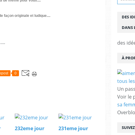
era de même pour vous....
façon originale et ludique....
DES ID
DANS L
...
des idé
À PRO
epost
0
Un pass
Voir le 
sa femm
Overbl
SUIVE
r
232eme jour
231eme jour