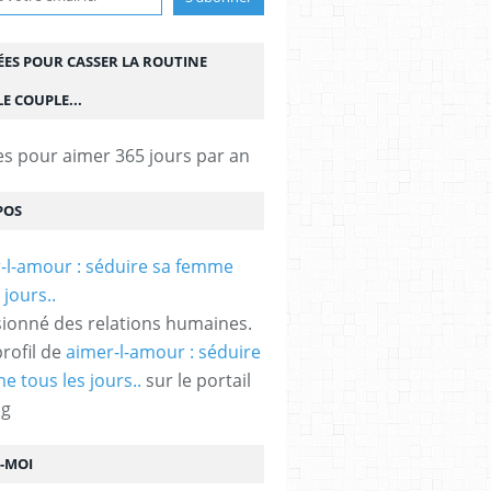
ÉES POUR CASSER LA ROUTINE
E COUPLE...
es pour aimer 365 jours par an
POS
ionné des relations humaines.
profil de
aimer-l-amour : séduire
e tous les jours..
sur le portail
og
Z-MOI