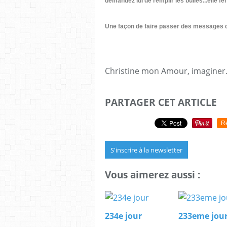
demandez lui de remplir les bulles...elle f
Une façon de faire passer des messages de 
Christine mon Amour, imaginer..
PARTAGER CET ARTICLE
R
S'inscrire à la newsletter
Vous aimerez aussi :
234e jour
233eme jou