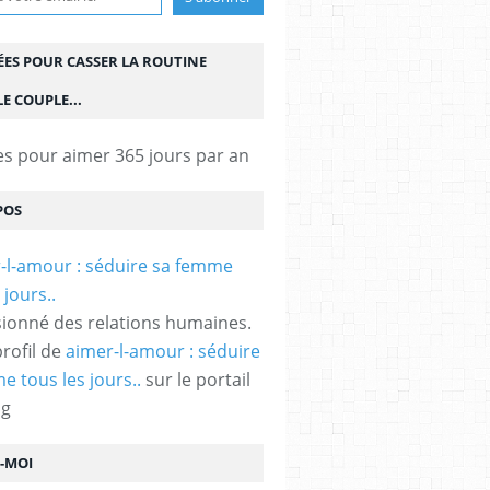
ÉES POUR CASSER LA ROUTINE
E COUPLE...
es pour aimer 365 jours par an
POS
ionné des relations humaines.
profil de
aimer-l-amour : séduire
e tous les jours..
sur le portail
og
Z-MOI