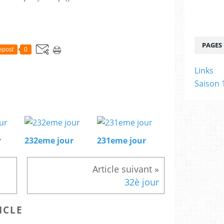
PAGES
epost
0
Links
Saison 
r
232eme jour
231eme jour
32è jour
ICLE