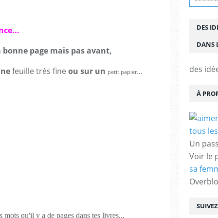
DES ID
nce...
DANS L
la bonne page mais pas avant,
des idé
une
feuille très fine
ou sur un
...
petit papier
À PRO
Un pass
Voir le 
sa femm
Overbl
SUIVE
s mots qu'il y a de pages dans tes livres...